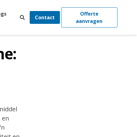
ogs
Offerte
Contact
aanvragen
ne:
 middel
k en
’n
teit en