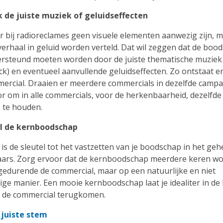
k de juiste muziek of geluidseffecten
r bij radioreclames geen visuele elementen aanwezig zijn, 
verhaal in geluid worden verteld. Dat wil zeggen dat de boo
rsteund moeten worden door de juiste thematische muziek
ck) en eventueel aanvullende geluidseffecten. Zo ontstaat e
mercial. Draaien er meerdere commercials in dezelfde camp
or om in alle commercials, voor de herkenbaarheid, dezelfd
n te houden.
al de kernboodschap
is de sleutel tot het vastzetten van je boodschap in het ge
raars. Zorg ervoor dat de kernboodschap meerdere keren wo
gedurende de commercial, maar op een natuurlijke en niet
ige manier. Een mooie kernboodschap laat je idealiter in de
n de commercial terugkomen.
 juiste stem