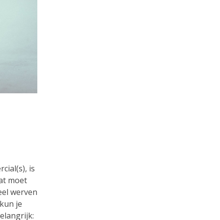
ial(s), is
wat moet
eel werven
kun je
elangrijk: