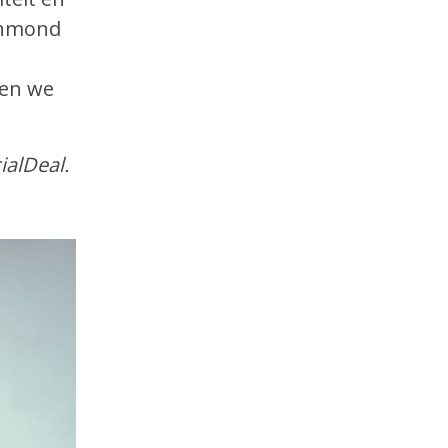
ijnmond
e
len we
alDeal.