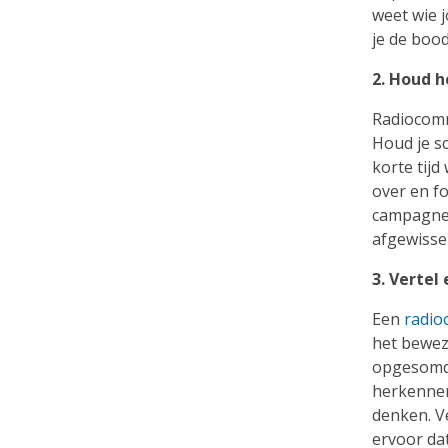
weet wie 
je de boo
2. Houd h
Radiocomm
Houd je s
korte tijd
over en f
campagne 
afgewisse
3. Vertel
Een
radio
het bewez
opgesomd 
herkennen,
denken. Ve
ervoor dat