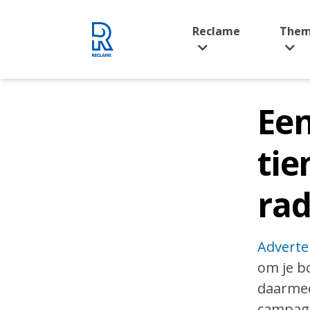
Rijnmond Reclame
Reclame
Them
Een
tie
ra
Adverte
om je b
daarmee 
campagne