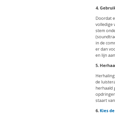
4. Gebrui
Doordat e
volledige 
stem onde
(soundtra
in de com
er dan vo
en lijn aa
5. Herha
Herhaling 
de luiste
herhaald 
opdringer
staart va
6.
Kies de