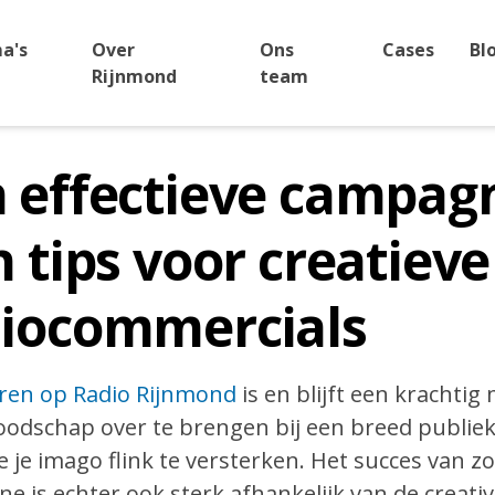
a's
Over
Ons
Cases
Bl
Rijnmond
team
 effectieve campag
n tips voor creatieve
diocommercials
ren op Radio Rijnmond
is en blijft een krachtig
oodschap over te brengen bij een breed publie
je imago flink te versterken. Het succes van zo
 is echter ook sterk afhankelijk van de creativi