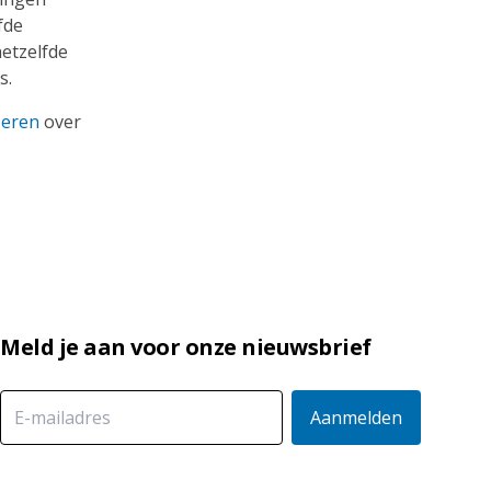
fde
etzelfde
s.
seren
over
Meld je aan voor onze nieuwsbrief