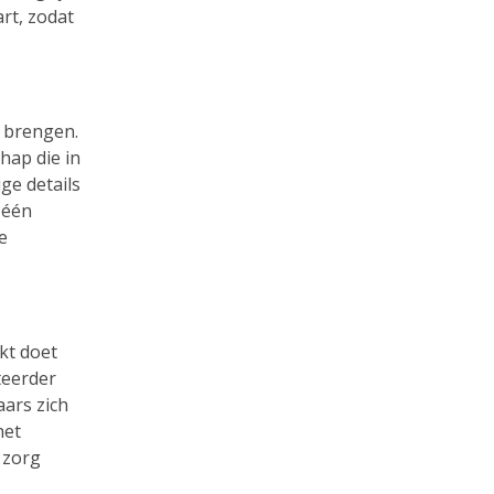
rt, zodat
 brengen.
hap die in
ige details
 één
e
kt doet
teerder
aars zich
het
n zorg