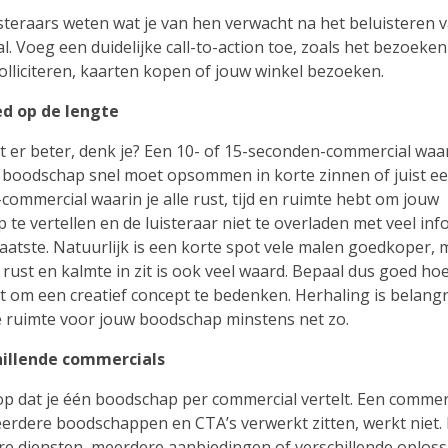
isteraars weten wat je van hen verwacht na het beluisteren 
. Voeg een duidelijke call-to-action toe, zoals het bezoeke
olliciteren, kaarten kopen of jouw winkel bezoeken.
ed op de lengte
t er beter, denk je? Een 10- of 15-seconden-commercial waar
e boodschap snel moet opsommen in korte zinnen of juist e
ommercial waarin je alle rust, tijd en ruimte hebt om jouw
te vertellen en de luisteraar niet te overladen met veel inf
 laatste. Natuurlijk is een korte spot vele malen goedkoper,
rust en kalmte in zit is ook veel waard. Bepaal dus goed hoev
t om een creatief concept te bedenken. Herhaling is belangr
 ruimte voor jouw boodschap minstens net zo.
hillende commercials
op dat je één boodschap per commercial vertelt. Een commer
erdere boodschappen en CTA’s verwerkt zitten, werkt niet.
re diensten, meerdere aanbiedingen of verschillende oplos