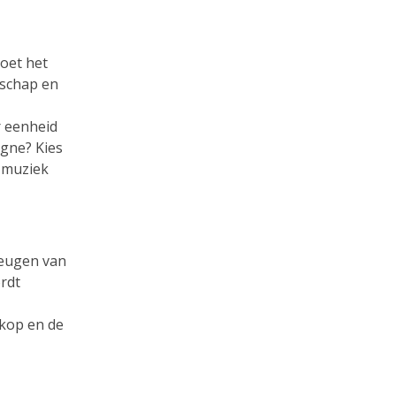
moet het
dschap en
r eenheid
agne? Kies
e muziek
heugen van
rdt
 kop en de