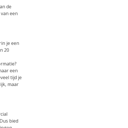
van de
n van een
in je een
en 20
ormatie?
 maar een
eel tijd je
ijk, maar
cial
 Dus bied
singen