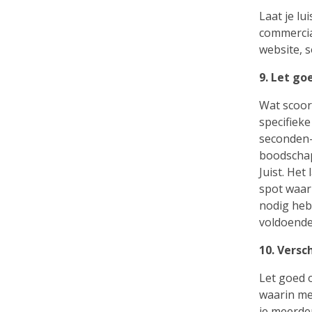
Laat je lu
commercial
website, s
9. Let go
Wat scoor
specifiek
seconden-c
boodschap 
Juist. Het
spot waar 
nodig heb
voldoende
10. Versc
Let goed 
waarin me
je meerde