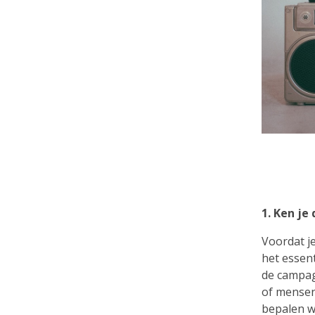
1. Ken je
Voordat je
het essent
de campag
of mensen
bepalen wa