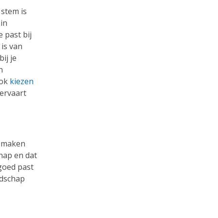
 stem is
in
 past bij
 is van
ij je
n
ook
kiezen
ervaart
k maken
chap en dat
goed past
odschap