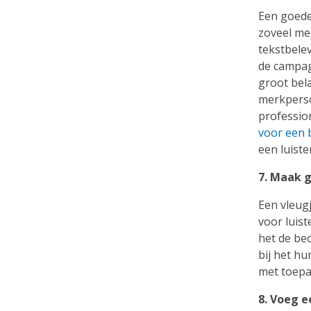
Een goede 
zoveel me
tekstbelev
de campagn
groot bela
merkperso
professio
voor een 
een luist
7. Maak 
Een vleug
voor luist
het de be
bij het h
met toepas
8. Voeg e