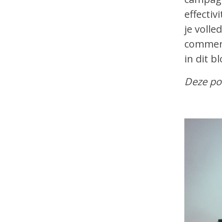
effectiv
je volle
commerc
in dit b
Deze po