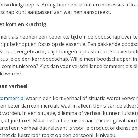
jouw doelgroep is. Breng hun behoeften en interesses in kaa
dschap kunt aanpassen aan wat hen aanspreekt.
et kort en krachtig
ercials hebben een beperkte tijd om de boodschap over te
cript beknopt en focus op de essentie. Een pakkende boodsc
 wordt overgebracht, blijft hangen bij luisteraar. Sla overbod
ocus je op één kernboodschap. Wil je meer boodschappen in
communiceren? Kies dan voor verschillende commercials di
ld worden.
 een verhaal
commercial
waarin een kort verhaal of situatie wordt verwer
en beter dan commercials waarin alleen USP’s van de adver
worden. In een situatie, dilemma of verhaal kunnen luister
 of juist niet. Maar het zet de luisteraar in ieder geval aan 
rtel een verhaal dat relevant is voor je product of dienst e
 het de luisteraar raakt op een persoonlijk niveau.