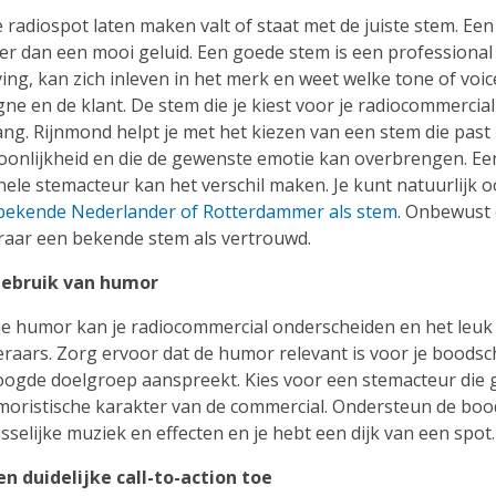
radiospot laten maken valt of staat met de juiste stem. Een
er dan een mooi geluid. Een goede stem is een professional 
ing, kan zich inleven in het merk en weet welke tone of voice
e en de klant. De stem die je kiest voor je radiocommercial
ng. Rijnmond helpt je met het kiezen van een stem die past b
onlijkheid en die de gewenste emotie kan overbrengen. Ee
nele stemacteur kan het verschil maken. Je kunt natuurlijk 
bekende Nederlander of Rotterdammer als stem
. Onbewust 
eraar een bekende stem als vertrouwd.
gebruik van humor
je humor kan je radiocommercial onderscheiden en het leu
eraars. Zorg ervoor dat de humor relevant is voor je boods
oogde doelgroep aanspreekt. Kies voor een stemacteur die 
umoristische karakter van de commercial. Ondersteun de bo
selijke muziek en effecten en je hebt een dijk van een spot.
en duidelijke call-to-action toe