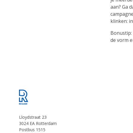
aan? Ga d
campagne 
klinken: i
Bonustip:
de vorm e
Footer
Lloydstraat 23
3024 EA Rotterdam
Postbus 1515