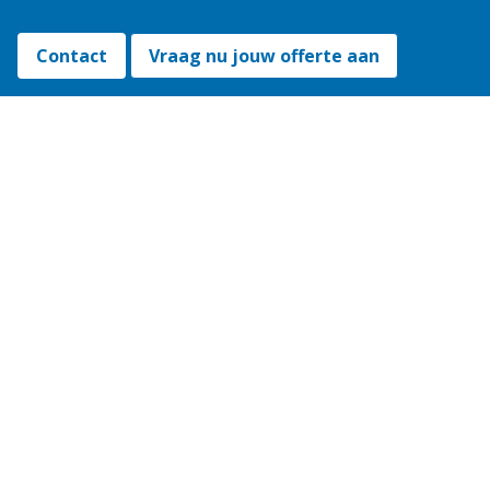
Contact
Vraag nu jouw offerte aan
Footer
Lloydstraat 23
3024 EA Rotterdam
Postbus 1515
3000 BM Rotterdam
010 707 5 707
reclame@rijnmond.nl
Reclame