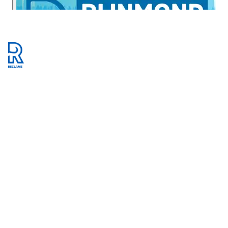
Footer
Lloydstraat 23
3024 EA Rotterdam
Postbus 1515
3000 BM Rotterdam
010 707 5 707
reclame@rijnmond.nl
Reclame
Radio Rijnmond